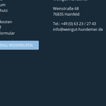
sum
Weinstraße 68
hutz
76835 Hainfeld
kosten
Tel.:
+49 (0) 63 23 / 27 43
f
info@weingut-hundemer.de
formular
TRAG WIDERRUFEN