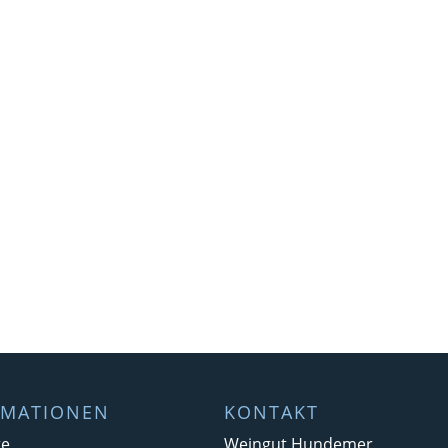
RMATIONEN
KONTAKT
te
Weingut Hundemer