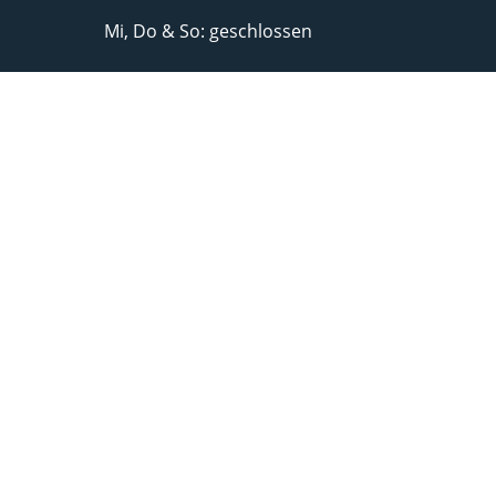
Mi, Do & So: geschlossen
NEWSLETTER-ANMELDUNG
Unser Newsletter informiert Sie
regelmäßig über interessante
Neuigkeiten und Events von unserem
Weingut.
JETZT ABONNIEREN