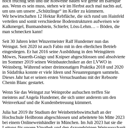
noch fruchtig sein und die Rotweine bauen wir gerne im Barrique
aus. Wenn es sein muss, stehen wir im Herbst auch mal nachts auf,
um uns um unsere „Schützlinge“ im Keller zu kümmern.
Wir bewirtschaften 12 Hektar Rebfläche, die sich rund um Hainfeld
verteilen und somit verschiedene Bodenstrukturen aufweisen wie
Kalkmergel, Buntsandstein, Schiefer, Löss-Lehm… – Böden, die
man schmecken kann!
Seit 30 Jahren leitet Winzermeister Ralf Hundemer nun das
Weingut. Seit 2020 ist auch Fabio mit in den elterlichen Betrieb
eingestiegen. Er hat 2016 seine Ausbildung in den Weingütern
Möwes, Nauerth-Gnägy und Knipser abgeschlossen und absolvierte
im Sommer 2019 seinen Weinbautechniker an der LVWO in
Weinsberg. Während seiner dreimonatigen Praktika 2018 und 2020
in Südafrika konnte er viele Ideen und Neuanregungen sammeln.
Dieses Jahr hat er seinen ersten Versuchsanbau mit der Rebsorte
Chenin Blanc gestartet.
Wenn Sie das Weingut zur Weinprobe aufsuchen treffen Sie
meistens auf Angela Hundemer, die sich unter anderem um den
Weinverkauf und die Kundenbetreuung kümmert.
Julia hat 2019 ihr Studium der Weinbetriebswirtschaft an der
Hochschule Heilbronn abgeschlossen und arbeitetete bis Mitte 2023
bei einem Onlineweinhändler in München. Im Juli 2023 hat sie die
Leitung für unsere Vinothek und den dazugehörigen Weinausschank