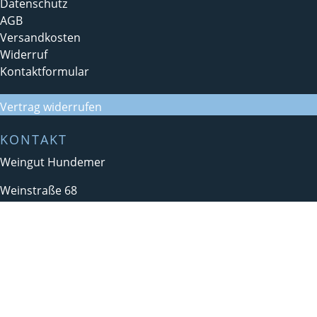
Datenschutz
AGB
Versandkosten
Widerruf
Kontaktformular
Vertrag widerrufen
KONTAKT
Weingut Hundemer
Weinstraße 68
76835 Hainfeld
Tel.:
+49 (0) 63 23 / 27 43
info@weingut-hundemer.de
ÖFFNUNGSZEITEN
Weingut/Weinverkauf: