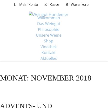
W
Mein Konto
Kasse
Warenkorb
e
i
Willkommen
t
Das Weingut
e
Philosophie
r
Unsere Weine
z
Shop
u
Vinothek
m
Kontakt
I
Aktuelles
n
h
a
MONAT:
NOVEMBER 2018
l
t
ADVENTS- UND