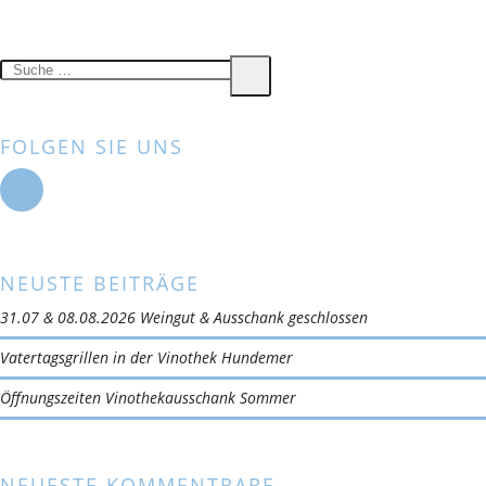
S
S
u
u
c
c
h
h
FOLGEN SIE UNS
e
e
n
a
c
h
NEUSTE BEITRÄGE
:
31.07 & 08.08.2026 Weingut & Ausschank geschlossen
Vatertagsgrillen in der Vinothek Hundemer
Öffnungszeiten Vinothekausschank Sommer
NEUESTE KOMMENTRARE