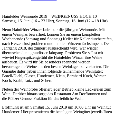
Hainfelder Weinrunde 2019 – WEINGENUSS HOCH 10
Samstag, 15. Juni (16 – 23 Uhr), Sonntag, 16. Juni (12 – 18 Uhr)
Neun Hainfelder Winzer laden zur diesjährigen Weinrunde. Mit
einem Weinglas bewaffnet, können Sie an einem kompletten
Wochenende (Samstag und Sonntag) Keller für Keller durchstreifen,
nach Herzenslust probieren und mit den Winzern fachsimpeln. Der
Jahrgang 2018, der zumeist ausgeschenkt wird, war wieder
überraschend ein grandioser Jahrgang. Probieren Sie selbst mit
wieviel Fingerspitzengefühl die Hainfelder Winzer ihre Weine
ausbauen. Es wird für Sie besonders spannend werden,
hervorragende Weine aus den besten Weinlagen zu verkosten. Die
Garantie dafür geben Ihnen folgende teilnehmende Weingüter:
Borell-Diehl, Glaser, Hundemer, Klein, Bernhard Koch, Werner
Koch, Krahl, Lutz, und Scherr.
Neben der Weinprobe offeriert jeder Betrieb kleine Leckereien zum
Wein. Darüber hinaus sorgt das Restaurant Am Dorfbrunnen und
die Pfälzer Genuss Fraktion für das leibliche Wohl.
Eröffnung ist am Samstag 15. Juni 2019 um 16:00 Uhr im Weingut
Hundemer. Hier präsentieren die beteiligten Weingüter jeweils Ihren