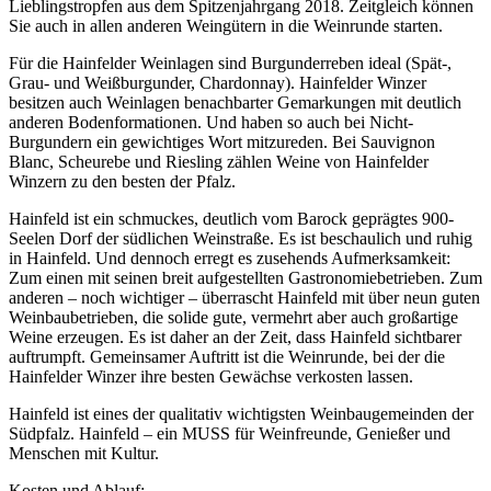
Lieblingstropfen aus dem Spitzenjahrgang 2018. Zeitgleich können
Sie auch in allen anderen Weingütern in die Weinrunde starten.
Für die Hainfelder Weinlagen sind Burgunderreben ideal (Spät-,
Grau- und Weißburgunder, Chardonnay). Hainfelder Winzer
besitzen auch Weinlagen benachbarter Gemarkungen mit deutlich
anderen Bodenformationen. Und haben so auch bei Nicht-
Burgundern ein gewichtiges Wort mitzureden. Bei Sauvignon
Blanc, Scheurebe und Riesling zählen Weine von Hainfelder
Winzern zu den besten der Pfalz.
Hainfeld ist ein schmuckes, deutlich vom Barock geprägtes 900-
Seelen Dorf der südlichen Weinstraße. Es ist beschaulich und ruhig
in Hainfeld. Und dennoch erregt es zusehends Aufmerksamkeit:
Zum einen mit seinen breit aufgestellten Gastronomiebetrieben. Zum
anderen – noch wichtiger – überrascht Hainfeld mit über neun guten
Weinbaubetrieben, die solide gute, vermehrt aber auch großartige
Weine erzeugen. Es ist daher an der Zeit, dass Hainfeld sichtbarer
auftrumpft. Gemeinsamer Auftritt ist die Weinrunde, bei der die
Hainfelder Winzer ihre besten Gewächse verkosten lassen.
Hainfeld ist eines der qualitativ wichtigsten Weinbaugemeinden der
Südpfalz. Hainfeld – ein MUSS für Weinfreunde, Genießer und
Menschen mit Kultur.
Kosten und Ablauf: