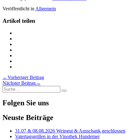
Veröffentlicht in
Allgemein
Artikel teilen
Teilen
Frühjahrsöffnungszeiten
Teilen
im
Frühjahrsöffnungszeiten
Teilen
Vinotheksausschank
im
Frühjahrsöffnungszeiten
Teilen
auf
Vinotheksausschank
im
Frühjahrsöffnungszeiten
Teilen
Twitter
auf
Vinotheksausschank
im
Frühjahrsöffnungszeiten
Teilen
Facebook
auf
Vinotheksausschank
im
Frühjahrsöffnungszeiten
Drucken
LinkedIn
auf
Vinotheksausschank
im
Frühjahrsöffnungszeiten
Beitragsnavigation
←
Vorheriger Beitrag
Pinterest
auf
Vinotheksausschank
im
Nächster Beitrag
→
Xing
via
Vinotheksausschank
Suche
Email
Suche
nach:
Folgen Sie uns
Neuste Beiträge
31.07 & 08.08.2026 Weingut & Ausschank geschlossen
Vatertagsgrillen in der Vinothek Hundemer