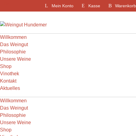
Weiter
Filter
Mein Konto
Kasse
Warenkorb
zum
Inhalt
Willkommen
Das Weingut
Philosophie
Unsere Weine
Shop
Vinothek
Kontakt
Aktuelles
Willkommen
Das Weingut
Philosophie
Unsere Weine
Shop